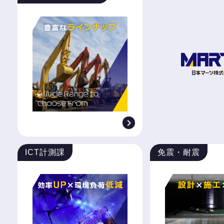

ICT計測課
免震・耐震