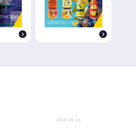


2026.05.16