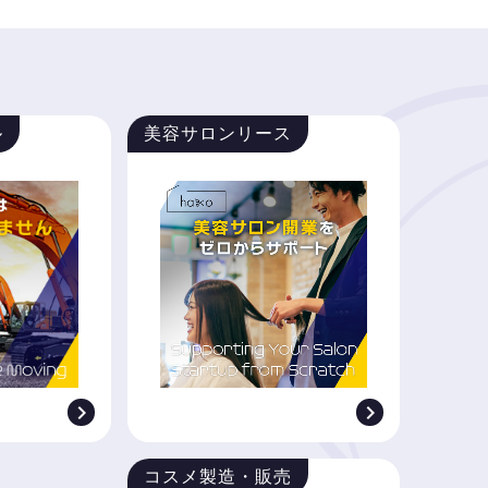
ル
美容サロンリース


コスメ製造・販売