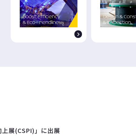

展(CSPI)」に出展